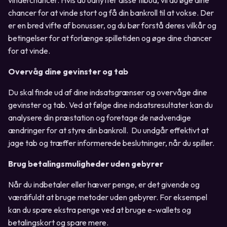
vinderchancer. Hvis du udnytter disse tilbud, vil du øge dine
chancer for at vinde stort og få din bankroll til at vokse. Der
er en bred vifte af bonusser, og du bør forstå deres vilkår og
betingelser for at forlænge spilletiden og øge dine chancer
for at vinde.
Overvåg dine gevinster og tab
Du skal finde ud af dine indsatsgrænser og overvåge dine
gevinster og tab. Ved at følge dine indsatsresultater kan du
analysere din præstation og foretage de nødvendige
ændringer for at styre din bankroll. Du undgår effektivt at
jage tab og træffer informerede beslutninger, når du spiller.
Brug betalingsmuligheder uden gebyrer
Når du indbetaler eller hæver penge, er det givende og
værdifuldt at bruge metoder uden gebyrer. For eksempel
kan du spare ekstra penge ved at bruge e-wallets og
betalingskort og spare mere.