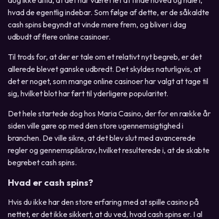
dog ikke altid, at det har været let at finde hoved og hale i,
hvad de egentlig indebar. Som følge af dette, er de såkaldte
cash spins begyndt at vinde mere frem, og bliver i dag
udbudt af flere online casinoer.
Til trods for, at der er tale om et relativt nyt begreb, er det
allerede blevet ganske udbredt. Det skyldes naturligvis, at
det er noget, som mange online casinoer har valgt at tage til
sig, hvilket blot har ført til yderligere popularitet.
Det hele startede dog hos Maria Casino, der for en række år
siden ville gøre op med den store ugennemsigtighed i
branchen. De ville sikre, at det blev slut med avancerede
regler og gennemspilskrav, hvilket resulterede i, at de skabte
begrebet cash spins.
Hvad er cash spins?
Hvis du ikke har den store erfaring med at spille casino på
nettet, er det ikke sikkert, at du ved, hvad cash spins er. I al