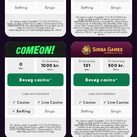
Betting
Bingo
Betting
Bingo
18+ | Spil ansvarligt | StopSpillet: 70 22 28 25 | ROFUS.nu |
Regler og vilkår
gælder Krediteres automatisk ved
18+ | Spil ansvarligt | StopSpillet: 70 22 28 25 | ROFUS.nu |
indbetaling. Der kan anmodes om annullering. Velkomstbonus.
Regler og vilkår
gælder Kun nye spillere. Gennemspilskrav 10x.
Gælder kun første indbetaling. Min. indbetaling: 100kr, maks.
Minimum indsats 1kr. Min. indbetaling 100kr. Kun udvalgte spil. 30
bonus 500kr. Gennemspilskrav: (indbetaling plus bonus) 10X
dage til at aktivere & 60 dage til at bruge
inden for 60 dage. Eksempel: Indbetal 100kr, få 100kr bonus og
indbetalingsbonussen. Maksimal tilgængelig bonus: 1000 kr.
gennemspil 2,000kr. Kun spilleautomater bidrager. Max.
indsats er 50kr. Evt. gevinster ved spil over max. indsats
fjernes.
10x Omsætning
10x Omsætning
10x Omsætning
0
1000 kr.
101
500 kr.
Spins
Bonus
Spins
Bonus
Besøg casino
Besøg casino
*
*
Læs anmeldelse
Læs anmeldelse
Casino
Live Casino
Casino
Live Casino
Betting
Bingo
Betting
Bingo
18+ | Spil ansvarligt | StopSpillet: 70 22 28 25 | ROFUS.nu |
Regler og vilkår
gælder Krediteres automatisk ved
18+ | Spil ansvarligt | StopSpillet: 70 22 28 25 | ROFUS.nu |
indbetaling. Der kan anmodes om annullering. Velkomstbonus.
Regler og vilkår
gælder Kun nye spillere | Få op til 1.000 kr. i
Gælder kun første indbetaling. Min. indbetaling: 100kr.
bonus | Min. indbetaling 100 kr. | Gennemspilskrav: 10x (5x
Gennemspilskrav: (indbetaling plus bonus) 10X inden for 60
indbetaling og 5x bonus) indenfor 60 dage
dage. Eksempel: Indbetal 100kr, få 100kr bonus og gennemspil
2000kr. Kun spilleautomater bidrager. Max. indsats er 50kr.
Evt. gevinster ved spil over max. indsats fjernes.