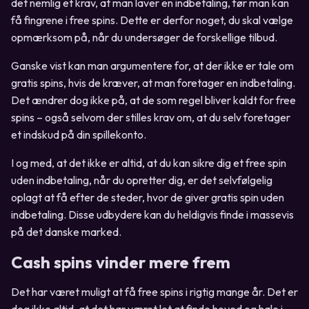
det nemlig et krav, at man laver en indbetaling, før man kan
få fingrene i free spins. Dette er derfor noget, du skal vælge
opmærksom på, når du undersøger de forskellige tilbud.
Ganske vist kan man argumentere for, at der ikke er tale om
gratis spins, hvis de kræver, at man foretager en indbetaling.
Det ændrer dog ikke på, at de som regel bliver kaldt for free
spins – også selvom der stilles krav om, at du selv foretager
et indskud på din spillekonto.
I og med, at det ikke er altid, at du kan sikre dig et free spin
uden indbetaling, når du opretter dig, er det selvfølgelig
oplagt at få efter de steder, hvor de giver gratis spin uden
indbetaling. Disse udbydere kan du heldigvis finde i massevis
på det danske marked.
Cash spins vinder mere frem
Det har været muligt at få free spins i rigtig mange år. Det er