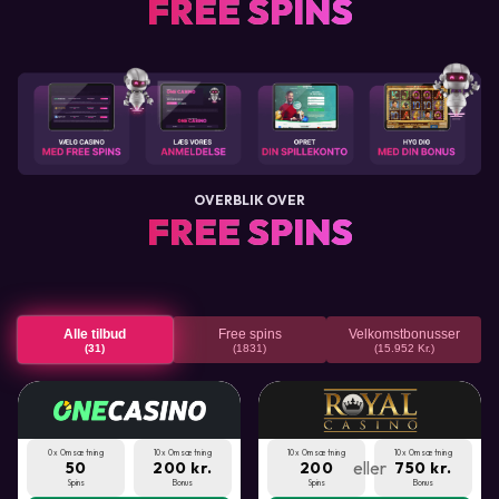
FREE SPINS
OVERBLIK OVER
FREE SPINS
Alle tilbud
Free spins
Velkomstbonusser
(31)
(1831)
(15.952 Kr.)
0x Omsætning
10x Omsætning
10x Omsætning
10x Omsætning
eller
50
200 kr.
200
750 kr.
Spins
Bonus
Spins
Bonus