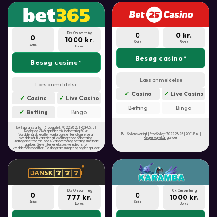
10x Omsætning
0
0 kr.
0
1000 kr.
Spins
Bonus
Spins
Bonus
Besøg casino
*
Besøg casino
*
Læs anmeldelse
Læs anmeldelse
Casino
Live Casino
Casino
Live Casino
Betting
Bingo
Betting
Bingo
18+ | Spil ansvarligt | StopSpillet: 70 22 28 25 | ROFUS.nu |
Regler og vilkår
gælder Min. indbetaling 50 kr.
18+ | Spil ansvarligt | StopSpillet: 70 22 28 25 | ROFUS.nu |
Væddemålskreditter kan bruges efter afgørelse af
Regler og vilkår
gælder
væddemål til værdien af kvalificerende indbetaling.
Undtagelser for min. odds/væddemål og betalingsmetode
gælder. Gevinster er eksklusive indsats for
væddemålskreditter. Tidsbegrænsninger og regler gælder.
10x Omsætning
10x Omsætning
0
0
777 kr.
1000 kr.
Spins
Spins
Bonus
Bonus