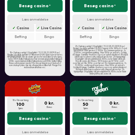
Besøg casino
Besøg casino
*
*
Læs anmeldelse
Læs anmeldelse
Casino
Live Casino
Casino
Live Casino
Betting
Bingo
Betting
Bingo
21+ | Spil ansvarligt | StopSpillet: 70 22 28 25 | ROFUS.nu |
Regler og vilkår
gælder Få 200 Chancer à 1 kr. til Pirots 5 ved
oprettelse. Max gevinst 2.500 kr. 10x Gennemspilskrav, fx.
18+ | Spil ansvarligt | StopSpillet: 70 22 28 25 | ROFUS.nu |
2.000 kr. ved gennemspilning.. Max 100 kr. pr. indsats. Gyldig
Regler og vilkår
gælder Et tilbud om Gratis Spins konverteres
60 dage. Gamble-features og visse spil ekskluderet. Brud på
til rigtige penge, når du vinder gevinster med dine Gratis Spins.
vilkår kan resultere i aflysning af gevinster. 21+ Hjælpelinje:
Vores 100% indbetaling bonus har en maksimum indbetaling på
StopSpillet.dk Selvudelukkelse: Rofus.nu Se fulde vilkår på
200kr. og en minimum indbetalingsbonus på 100kr. Indbetaling
RoyalCasino.dk | Bonus: 100% bonus op til 750 kr. ved 1.
Bonussen kommer med et 10x omsætingskravet (indsats)
overførsel. Min. 100 kr. overførsel. 10x Gennemspilskrav, fx.
som skal opfyldes før de vil kunne blive udbetalt. Penge fra
15.000 kr. ved brug af max bonus. Max 100 kr. pr. indsats.
indskud kan altid hæves.
Gyldig 60 dage. Gamble-features og visse spil ekskluderet.
Brud på vilkår kan resultere i aflysning af gevinster. 21+
Hjælpelinje: StopSpillet.dk Selvudelukkelse: Rofus.nu Se fulde
vilkår på RoyalCasino.dk
10x Omsætning
0x Omsætning
0 kr.
0 kr.
100
50
Bonus
Bonus
Spins
Spins
Besøg casino
Besøg casino
*
*
Læs anmeldelse
Læs anmeldelse