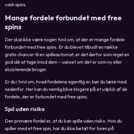
cash spins.
Mange fordele forbundet med free
spins
Der skal ikke være nogen tvivl om, at der er mange fordele
forbundet med free spins. Er du blevet tilbudt en række
gratis chancer til en spilleautomat, er det derfor som regel en
god idé at tage imod dem – uanset om det er som ny eller
eksisterende bruger.
Er du i tvivl om, hvad fordelene egentlig er, bør du læse med
nedenfor. Her kan du nemlig blive klogere på et udpluk af de
fordele, der er forbundet med free spins.
Spil uden risiko
Den primære fordel er, at du kan spille uden risiko. Hvis du
spiller med et free spin, har du ikke betalt for turen på