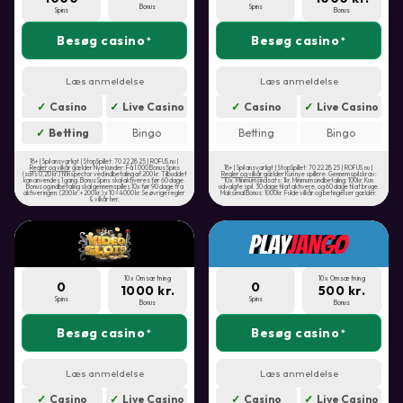
Bonus
Spins
Spins
Bonus
Besøg casino
Besøg casino
*
*
Læs anmeldelse
Læs anmeldelse
Casino
Live Casino
Casino
Live Casino
Betting
Bingo
Betting
Bingo
18+ | Spil ansvarligt | StopSpillet: 70 22 28 25 | ROFUS.nu |
Regler og vilkår
gælder Nye kunder: Få 1.000 Bonus Spins
18+ | Spil ansvarligt | StopSpillet: 70 22 28 25 | ROFUS.nu |
(sats 0,20 kr.) til Inspector ved indbetaling af 200 kr. Tilbuddet
Regler og vilkår
gælder Kun nye spillere. Gennemspilskrav:
kan anvendes 1 gang. Bonus Spins skal aktiveres før 60 dage.
10x. Minimumsindsats: 1kr. Minimumsindbetaling: 100kr. Kun
Bonus og indbetaling skal gennemspilles 10x før 90 dage fra
udvalgte spil. 30 dage til at aktivere, og 60 dage til at bruge.
aktiveringen: (200 kr. + 200 kr.) x 10 = 4000 kr. Se øvrige regler
Maksimal Bonus: 1000kr. Fulde vilkår og betingelser gælder.
& vilkår her.
10x Omsætning
10x Omsætning
0
0
1000 kr.
500 kr.
Spins
Spins
Bonus
Bonus
Besøg casino
Besøg casino
*
*
Læs anmeldelse
Læs anmeldelse
Casino
Live Casino
Casino
Live Casino