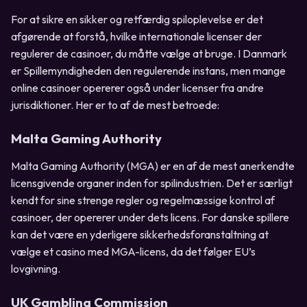
For at sikre en sikker og retfærdig spiloplevelse er det
afgørende at forstå, hvilke internationale licenser der
regulerer de casinoer, du måtte vælge at bruge. I Danmark
er Spillemyndigheden den regulerende instans, men mange
online casinoer opererer også under licenser fra andre
jurisdiktioner. Her er to af de mest betroede:
Malta Gaming Authority
Malta Gaming Authority (MGA) er en af de mest anerkendte
licensgivende organer inden for spilindustrien. Det er særligt
kendt for sine strenge regler og regelmæssige kontrol af
casinoer, der opererer under dets licens. For danske spillere
kan det være en yderligere sikkerhedsforanstaltning at
vælge et casino med MGA-licens, da det følger EU’s
lovgivning.
UK Gambling Commission