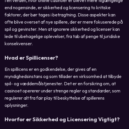
I en verden, hvor online casinoer er blevet mere tilgængelige
end nogensinde, er sikkerhed og licensering to kritiske
faktorer, der bør tages i betragtning. Disse aspekter kan
ofte blive overset af nye spillere, der er mere fokuserede på
spil og gevinster. Men at ignorere sikkerhed og licenser kan
lede til ubehagelige oplevelser, fra tab af penge til juridiske
konsekvenser.
Hvad er Spillicenser?
En spillicens er en godkendelse, der gives af en
myndighedsinstans og som tillader en virksomhed at tilbyde
spil- og væddemålstjenester. Det er en forsikring om, at
casinoet opererer under strenge regler og standarder, som
regulerer alt fra fair play til beskyttelse af spillerens
oplysninger.
Hvorfor er Sikkerhed og Licensering Vigtigt?