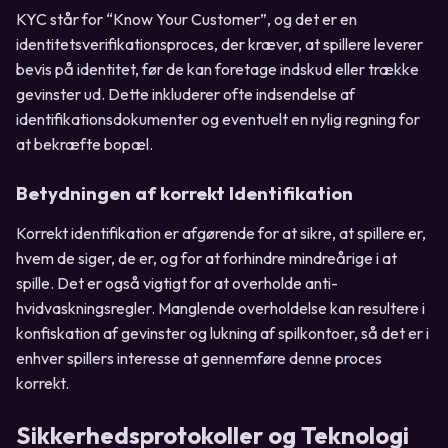
KYC står for “Know Your Customer”, og det er en
identitetsverifikationsproces, der kræver, at spillere leverer
bevis på identitet, før de kan foretage indskud eller trække
gevinster ud. Dette inkluderer ofte indsendelse af
identifikationsdokumenter og eventuelt en nylig regning for
at bekræfte bopæl.
Betydningen af korrekt Identifikation
Korrekt identifikation er afgørende for at sikre, at spillere er,
hvem de siger, de er, og for at forhindre mindreårige i at
spille. Det er også vigtigt for at overholde anti-
hvidvaskningsregler. Manglende overholdelse kan resultere i
konfiskation af gevinster og lukning af spilkontoer, så det er i
enhver spillers interesse at gennemføre denne proces
korrekt.
Sikkerhedsprotokoller og Teknologi