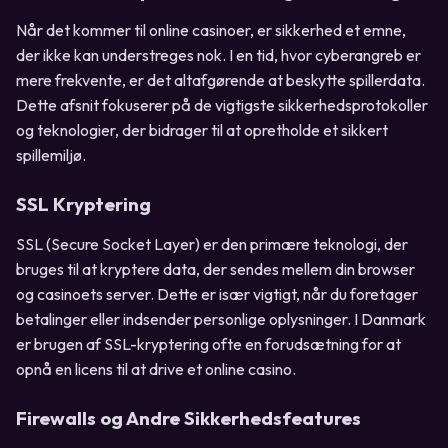
Når det kommer til online casinoer, er sikkerhed et emne,
der ikke kan understreges nok. I en tid, hvor cyberangreb er
mere frekvente, er det altafgørende at beskytte spillerdata.
Dette afsnit fokuserer på de vigtigste sikkerhedsprotokoller
og teknologier, der bidrager til at opretholde et sikkert
spillemiljø.
SSL Kryptering
SSL (Secure Socket Layer) er den primære teknologi, der
bruges til at kryptere data, der sendes mellem din browser
og casinoets server. Dette er især vigtigt, når du foretager
betalinger eller indsender personlige oplysninger. I Danmark
er brugen af SSL-kryptering ofte en forudsætning for at
opnå en licens til at drive et online casino.
Firewalls og Andre Sikkerhedsfeatures