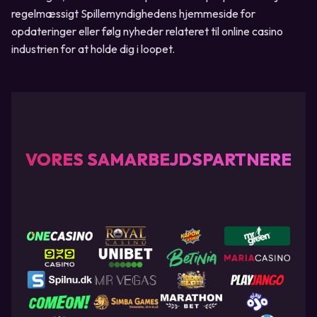
regelmæssigt Spillemyndighedens hjemmeside for
opdateringer eller følg nyheder relateret til online casino
industrien for at holde dig i loopet.
VORES SAMARBEJDSPARTNERE