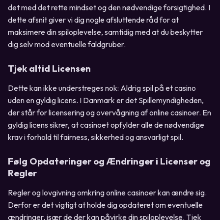
det med det rette mindset og den nødvendige forsigtighed. I
dette afsnit giver vi dig nogle afsluttende råd for at
maksimere din spiloplevelse, samtidig med at du beskytter
dig selv mod eventuelle faldgruber.
Tjek altid Licensen
Dette kan ikke understreges nok: Aldrig spil på et casino
uden en gyldig licens. I Danmark er det Spillemyndigheden,
der står for licensering og overvågning af online casinoer. En
gyldig licens sikrer, at casinoet opfylder alle de nødvendige
krav i forhold til fairness, sikkerhed og ansvarligt spil.
Følg Opdateringer og Ændringer i Licenser og
Regler
Regler og lovgivning omkring online casinoer kan ændre sig.
Derfor er det vigtigt at holde dig opdateret om eventuelle
ændringer, især de der kan påvirke din spiloplevelse. Tjek