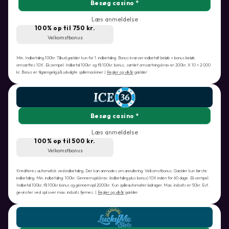
Besøg casino
*
Læs anmeldelse
Besøg casino
*
100% op til 750 kr.
Casino
Live Casino
Velkomstbonus
Betting
Bingo
Min. Indbetaling 100kr. Tilbud gælder kun for 1. indbetaling. Bonus kræver indbetalt beløb + bonus beløb
omsættes 10X. Eksempel: Indbetal 100kr. og få 100kr. bonus, samlet omsætningskrav er 200kr. X 10 = 2.000
Kun nye spillere. Minimumsindbetaling: 100 kr. Tilbuddet gælder kun din 1. indbetaling. Bonusen, der kræver en indbetaling: både
kr. Bonus er tilgængelig på udvalgte spillemaskiner |
Regler og vilkår
gælder
bonus + indbetaling skal omsættes 10x. For eksempel: Indsæt 100 kr. Og få 100 kr. I bonussen er minimumsindsatsen minimum 2.000
kr. For at få gevinster udbetalt. Bonus er kun tilgængelig på udvalgte spil. Kun specifikke spil bidrager til omsætningskravet. Bonus
skal bruges inden for 60 dage efter kreditering. Krav til indsats gælder. Nye indbetalende spillere, Indsatskrav gælder. |
Regler
og vilkår
gælder. 18+ | Spil ansvarligt | StopSpillet: 70 22 28 25 | ROFUS.nu.
Besøg casino
*
Læs anmeldelse
100% op til 500 kr.
Velkomstbonus
Karamba anmeldelse
Krediteres automatisk ved indbetaling. Der kan anmodes om annullering. Velkomstbonus. Gælder kun første
100% op til 1.000kr. bonus
indbetaling. Min. indbetaling: 100kr. Gennemspilskrav: (indbetaling plus bonus) 10X inden for 60 dage. Eksempel:
Velkomstbonus
Indbetal 100kr, få 100kr bonus og gennemspil 2000kr. Kun spilleautomater bidrager. Max. indsats er 50kr. Evt.
gevinster ved spil over max. indsats fjernes. |
Regler og vilkår
gælder
Besøg casino
*