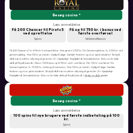
Besøg casino
*
Læs anmeldelse
Simba Games anmeldelse
Få 200 Chancer til Pirots 5
Få op til 750 kr. i bonus ved
ved oprettelse
første overførsel
101 spins til Book of Dead
100% op til 500 kr.
Spins
Velkomstbonus
efter 1. indbetaling
Velkomstbonus
Spins
Få 200 Chancer à 1 kr. til Pirots 5 ved oprettelse. Max gevinst 2.500 kr. 10x Gennemspilskrav, fx. 2.000 kr. ved
gennemspilning.. Max 100 kr. pr. indsats. Gyldig 60 dage. Gamble-features og visse spil ekskluderet. Brud på
vilkår kan resultere i aflysning af gevinster. 21+ Hjælpelinje: StopSpillet.dk Selvudelukkelse: Rofus.nu Se fulde
Besøg casino
*
vilkår på RoyalCasino.dk | Bonus: 100% bonus op til 750 kr. ved 1. overførsel. Min. 100 kr. overførsel. 10x
Gennemspilskrav, fx. 15.000 kr. ved brug af max bonus. Max 100 kr. pr. indsats. Gyldig 60 dage. Gamble-
features og visse spil ekskluderet. Brud på vilkår kan resultere i aflysning af gevinster. 21+ Hjælpelinje:
Casino
Live Casino
StopSpillet.dk Selvudelukkelse: Rofus.nu Se fulde vilkår på RoyalCasino.dk |
Regler og vilkår
gælder
Betting
Bingo
Krediteres automatisk ved indbetaling. Der kan anmodes om annullering. Velkomstbonus. Gælder kun første indbetaling. Min.
indbetaling: 100kr. Gennemspilskrav: (indbetaling plus bonus) 10X inden for 60 dage. Eksempel: Indbetal 100kr, få 100kr bonus og
gennemspil 2000kr. Kun spilleautomater bidrager. Max. indsats er 50kr. Evt. gevinster ved spil over max. indsats fjernes. |
Besøg casino
*
Regler og vilkår
gælder. 18+ | Spil ansvarligt | StopSpillet: 70 22 28 25 | ROFUS.nu.
Læs anmeldelse
100 spins til nye brugere ved første indbetaling på 100
kr.
Spins