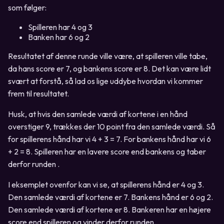
som følger:
Mr Vegas anmeldelse
Spilleren har 4 og 3
100% op til 1000 kr.
Banken har 6 og 2
Velkomstbonus
Resultatet af denne runde ville være, at spilleren ville tabe,
da hans score er 7, og bankens score er 8. Det kan være lidt
Besøg casino
*
svært at forstå, så lad os lige uddybe hvordan vi kommer
Casino
Live Casino
frem til resultatet.
Betting
Bingo
Husk, at hvis den samlede værdi af kortene i en hånd
Kun nye spillere. Gennemspilskrav: 10x. Minimumsindsats: 1kr. Minimumsindbetaling: 100kr. Kun udvalgte spil. 30 dage til at aktivere,
overstiger 9, trækkes der 10 point fra den samlede værdi. Så
og 60 dage til at bruge. Maksimal Bonus: 1000kr. Fulde vilkår og betingelser gælder. |
Regler og vilkår
gælder. 18+ | Spil ansvarligt |
StopSpillet: 70 22 28 25 | ROFUS.nu.
for spillerens hånd har vi 4 + 3 = 7. For bankens hånd har vi 6
+ 2 = 8. Spilleren har en lavere score end bankens og taber
derfor runden .
I eksemplet ovenfor kan vi se, at spillerens hånd er 4 og 3.
Videoslots anmeldelse
Den samlede værdi af kortene er 7. Bankens hånd er 6 og 2.
100% op til 1000kr.
Den samlede værdi af kortene er 8. Bankeren har en højere
Velkomstbonus
score end spilleren og vinder derfor runden.