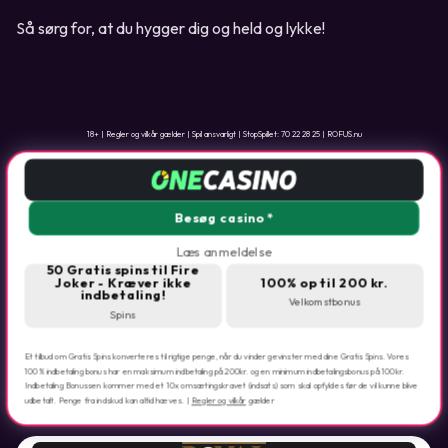
Betting
Bingo
Så sørg for, at du hygger dig og held og lykke!
Krediteres automatisk ved indbetaling. Der kan anmodes om annullering. Velkomstbonus. Gælder kun første indbetaling. Min.
indbetaling: 100kr, maks. bonus 500kr. Gennemspilskrav: (indbetaling plus bonus) 10X inden for 60 dage. Eksempel: Indbetal 100kr, få
100kr bonus og gennemspil 2,000kr. Kun spilleautomater bidrager. Max. indsats er 50kr. Evt. gevinster ved spil over max. indsats
fjernes. |
Regler og vilkår
gælder. 18+ | Spil ansvarligt | StopSpillet: 70 22 28 25 | ROFUS.nu.
ComeOn anmeldelse
Besøg casino
*
100% op til 1.000 kr.
Læs anmeldelse
Velkomstbonus
50 Gratis spins til Fire
Joker - Kræver ikke
100% op til 200 kr.
indbetaling!
Velkomstbonus
Besøg casino
*
Spins
Casino
Live Casino
Et tilbud om Gratis Spins konverteres til rigtige penge, når du vinder gevinster med dine Gratis Spins. Vores
Betting
Bingo
100% indbetaling bonus har en maksimum indbetaling på 200kr. og en minimum indbetalingsbonus på 100kr.
Indbetaling Bonussen kommer med et 10x omsætingskravet (indsats) som skal opfyldes før de vil kunne blive
udbetalt. Penge fra indskud kan altid hæves. |
Regler og vilkår
gælder
Kun nye spillere | Få op til 1.000 kr. i bonus | Min. indbetaling 100 kr. | Gennemspilskrav: 10x (5x indbetaling og 5x bonus) indenfor 60
dage |
Regler og vilkår
gælder. 18+ | Spil ansvarligt | StopSpillet: 70 22 28 25 | ROFUS.nu.