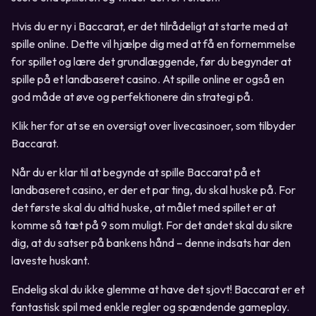
Hvis du er ny i Baccarat, er det tilrådeligt at starte med at
Besøg casino
*
spille online. Dette vil hjælpe dig med at få en fornemmelse
Casino
Live Casino
for spillet og lære det grundlæggende, før du begynder at
Betting
Bingo
spille på et landbaseret casino. At spille online er også en
god måde at øve og perfektionere din strategi på.
Kun nye spillere. Gennemspilskrav 10x. Minimum indsats 1kr. Min. indbetaling 100kr. Kun udvalgte spil. 30 dage til at aktivere & 60 dage
til at bruge indbetalingsbonussen. Maksimal tilgængelig bonus: 1000 kr. |
Regler og vilkår
gælder. 18+ | Spil ansvarligt | StopSpillet:
70 22 28 25 | ROFUS.nu.
Klik her for at se en oversigt over livecasinoer, som tilbyder
Baccarat.
Når du er klar til at begynde at spille Baccarat på et
landbaseret casino, er der et par ting, du skal huske på. For
Play Jango anmeldelse
det første skal du altid huske, at målet med spillet er at
komme så tæt på 9 som muligt. For det andet skal du sikre
100% op til 500 kr.
Velkomstbonus
dig, at du satser på bankens hånd – denne indsats har den
laveste huskant.
Besøg casino
*
Endelig skal du ikke glemme at have det sjovt! Baccarat er et
Casino
Live Casino
fantastisk spil med enkle regler og spændende gameplay.