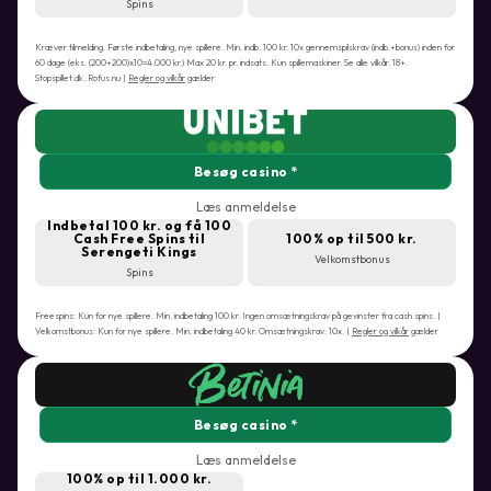
Spins
Besøg casino
*
Kræver tilmelding. Første indbetaling, nye spillere. Min. indb. 100 kr. 10x gennemspilskrav (indb.+bonus) inden for
60 dage (eks. (200+200)x10=4.000 kr.) Max 20 kr. pr. indsats. Kun spillemaskiner. Se alle vilkår. 18+.
Stopspillet.dk. Rofus.nu |
Regler og vilkår
gælder
Casino
Live Casino
Betting
Bingo
Ingen krav om indsats. Nogensinde | Gælder kun første indbetaling.Min. indbetaling: 100kr.Spil: Book of Dead, Spinværdi: 1kr.Mask.
indsats er 10 % (min. 1 kr.) af gevinstbeløbet fra spins uden beregning eller 50 kr. (laveste beløb gælder). Spins skal bruges og/eller
Besøg casino
*
en bonus skal hentes, inden indbetalte midler anvendes. |
Regler og vilkår
gælder. 18+ | Spil ansvarligt | StopSpillet: 70 22 28 25 |
ROFUS.nu.
Læs anmeldelse
Indbetal 100 kr. og få 100
Cash Free Spins til
100% op til 500 kr.
Serengeti Kings
Velkomstbonus
Spins
Freespins: Kun for nye spillere. Min. indbetaling 100 kr. Ingen omsætningskrav på gevinster fra cash spins. |
Spillehallen anmeldelse
Velkomstbonus: Kun for nye spillere. Min. indbetaling 40 kr. Omsætningskrav: 10x. |
Regler og vilkår
gælder
75 kr. gratis uden indbetaling og gennemspilskrav.
Velkomstbonus
INGEN INDBETALINGSKRAV!
Besøg casino
*
Besøg casino
Læs anmeldelse
*
100% op til 1.000 kr.