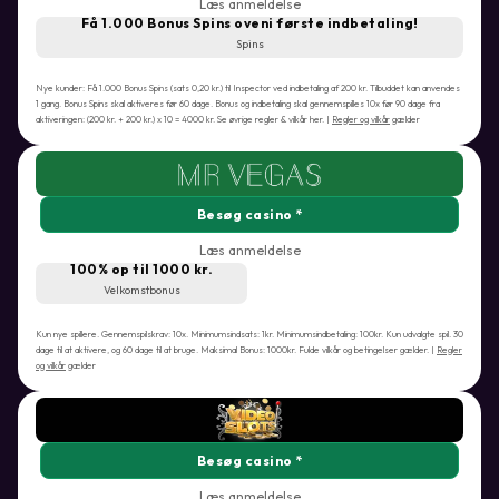
Læs anmeldelse
Få 1.000 Bonus Spins oveni første indbetaling!
Spins
Nye kunder: Få 1.000 Bonus Spins (sats 0,20 kr.) til Inspector ved indbetaling af 200 kr. Tilbuddet kan anvendes
1 gang. Bonus Spins skal aktiveres før 60 dage. Bonus og indbetaling skal gennemspilles 10x før 90 dage fra
aktiveringen: (200 kr. + 200 kr.) x 10 = 4000 kr. Se øvrige regler & vilkår her. |
Regler og vilkår
gælder
CasinoLuck anmeldelse
100% op til 750 kr.
Velkomstbonus
Besøg casino
*
Besøg casino
Læs anmeldelse
*
100% op til 1000 kr.
Casino
Live Casino
Velkomstbonus
Betting
Bingo
Kun nye spillere. Gennemspilskrav: 10x. Minimumsindsats: 1kr. Minimumsindbetaling: 100kr. Kun udvalgte spil. 30
dage til at aktivere, og 60 dage til at bruge. Maksimal Bonus: 1000kr. Fulde vilkår og betingelser gælder. |
Regler
Min. Indbetaling 100kr. Tilbud gælder kun for 1. indbetaling. Bonus kræver indbetalt beløb + bonus beløb omsættes 10X. Eksempel:
og vilkår
gælder
Indbetal 100kr. og få 100kr. bonus, samlet omsætningskrav er 200kr. X 10 = 2.000 kr. Bonus er tilgængelig på udvalgte
spillemaskiner |
Regler og vilkår
gælder. 18+ | Spil ansvarligt | StopSpillet: 70 22 28 25 | ROFUS.nu.
Besøg casino
*
Læs anmeldelse