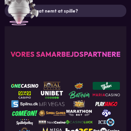
Er Baccarat nemt at spille?
VORES SAMARBEJDSPARTNERE