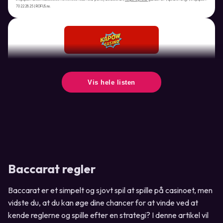
70 22 28 25 | ROFUS.nu.
Kapow Casino anmeldelse
100 spins til nye brugere ved første indbetaling på 100
Vis hele listen
kr.
Spins
Besøg casino
*
Casino
Live Casino
Betting
Bingo
Baccarat regler
100 Spins til Gates of Olympus à 1 kr. pr. spin ved min. 100 kr. overførsel. 10x gennemspilskrav på værdi af Spins + 100 kr. overførsel,
f.eks. 2.000 kr. Max 100 kr. pr. indsats under bonus. Gyldig 60 dage. Visse spil og gamble-features ekskluderede. Brud på vilkår
kan resultere i aflysning af gevinster. 21+ Hjælpelinje: StopSpillet.dk Selvudelukkelse: Rofus.nu Se fulde vilkår på KapowCasino.dk |
Baccarat er et simpelt og sjovt spil at spille på casinoet, men
Regler og vilkår
gælder. 21+ | Spil ansvarligt | StopSpillet: 70 22 28 25 | ROFUS.nu.
vidste du, at du kan øge dine chancer for at vinde ved at
kende reglerne og spille efter en strategi? I denne artikel vil