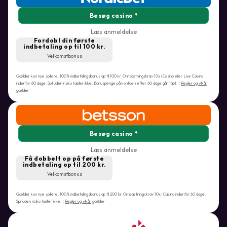
Casino
Live Casino
Besøg casino
*
Betting
Bingo
Læs anmeldelse
Min. 18 år | Kun nye spillere | Min. indbetaling: 100 kr. | Max. bonus: 1.000 kr. | Omsætningskrav: 10x indbetaling + bonusbeløb inden 60
Fordobl din første
dage | Eksempel: Hvis du indbetaler 1.000 kr. modtager du en bonus på 1.000 kr. Så skal du omsætte for (1.000 kr. + 1.000 kr.) x 10 =
indbetaling op til 100 kr.
20.000 kr. før eventuelle gevinster kan udbetales | Visse spil bidrager ikke til omsætningskrav | Se fulde vilkår |
Regler og vilkår
Velkomstbonus
gælder. 18+ | Spil ansvarligt | StopSpillet: 70 22 28 25 | ROFUS.nu.
Gælder kun nye spillere. 100% indbetalingsbonus op til 100 kr. Omsætningskrav 10x i Casino eller Live Casino
indenfor 60 dage. Spil uden risiko tæller ikke. Bonuspenge på kontoen efter 60 dage går tabt. |
Regler og vilkår
gælder
Spilleboden anmeldelse
15 gratis spins til Hot to
Besøg casino
*
Burn spilleautomaten
Fordobl din indbetaling
ved tilmelding
op til 1.000 kr.
Læs anmeldelse
Spins
Velkomstbonus
Få dobbelt op på første
indbetaling op til 200 kr.
INGEN INDBETALINGSKRAV!
Velkomstbonus
Besøg casino
*
Gælder kun nye spillere. 100% indbetalingsbonus op til 200 kr. Omsætningskrav 10x i Casino indenfor 60 dage.
Spil uden risiko tæller ikke. |
Regler og vilkår
gælder
Casino
Live Casino
Betting
Bingo