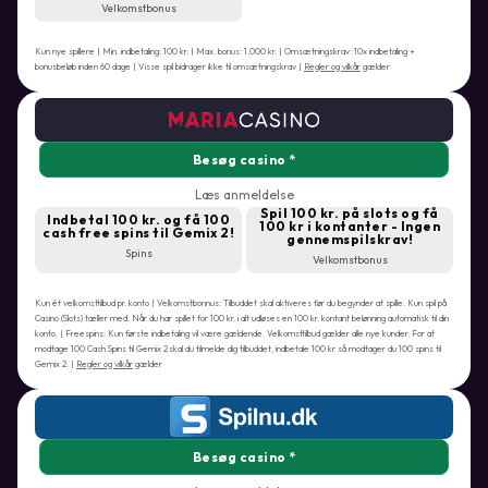
Casino
Live Casino
Velkomstbonus
Betting
Bingo
Kun nye spillere | Min. indbetaling: 100 kr. | Max. bonus: 1.000 kr. | Omsætningskrav: 10x indbetaling +
bonusbeløb inden 60 dage | Visse spil bidrager ikke til omsætningskrav |
Regler og vilkår
gælder
Gælder kun nye kunder. Ved samtidig Bonusklub-tilmelding & NemID-bekræftelse. 1 x gennemspilning. Tildelte poletter udløber
efter 90 dage. Kampagnerne udløber 31.12.2022 Alle vilkår her |
Regler og vilkår
gælder. 18+ | Spil ansvarligt | StopSpillet: 70 22 28
25 | ROFUS.nu.
Besøg casino
*
Læs anmeldelse
Spil 100 kr. på slots og få
Indbetal 100 kr. og få 100
100 kr i kontanter - Ingen
NextCasino anmeldelse
cash free spins til Gemix 2!
gennemspilskrav!
Spins
Velkomstbonus
100% op til 500 kr.
Velkomstbonus
Kun ét velkomsttilbud pr. konto | Velkomstbonnus: Tilbuddet skal aktiveres før du begynder at spille. Kun spil på
Casino (Slots) tæller med. Når du har spillet for 100 kr. i alt udløses en 100 kr. kontant belønning automatisk til din
konto. | Freespins: Kun første indbetaling vil være gældende. Velkomsttilbud gælder alle nye kunder. For at
Besøg casino
modtage 100 Cash Spins til Gemix 2 skal du tilmelde dig tilbuddet, indbetale 100 kr så modtager du 100 spins til
*
Gemix 2. |
Regler og vilkår
gælder
Casino
Live Casino
Betting
Bingo
Besøg casino
*
Min. Indbetaling 100kr. Tilbud gælder kun for 1. indbetaling. Bonus kræver indbetalt beløb + bonus beløb omsættes 10X. Eksempel:
Indbetal 100kr. og få 100kr. bonus, samlet omsætningskrav er 200kr. X 10 = 2.000 kr. Bonus er tilgængelig på udvalgte
spillemaskiner |
Regler og vilkår
gælder. 18+ | Spil ansvarligt | StopSpillet: 70 22 28 25 | ROFUS.nu.