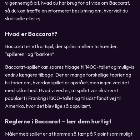
vi gennemgå alt, hvad du har brug for at vide om Baccarat,
så du kan træffe en informeret beslutning om, hvorvidt du
Mr Green anmeldelse
skal spille eller ej.
Få 50 cash spins til Legacy of Dead – uden indbetaling!
Hvad er Baccarat?
Spins
INGEN INDBETALINGSKRAV!
Baccarat er et kortspil, der spilles mellem to hænder,
“spilleren” og “banken”.
Besøg casino
*
Baccarat-spillet kan spores tilbage til 1400-tallet og muligvis
Casino
Live Casino
endnu længere tilbage. Der er mange forskellige teorier og
Betting
Bingo
historier om, hvordan spillet er opstået, men ingen ved det
18+ | Tilbuddet kan benyttes én gang | Kun for spillere som åbner Legacy of Dead for første gang | Få 50 cash spins af 1 kr. pr. spin
med sikkerhed. Hvad vi ved er, at spillet var ekstremt
til Legacy of Dead | Cash spins er tilgængelige i tres (60) dage | Regler og vilkår gælder |
Regler og vilkår
gælder. 18+ | Spil
ansvarligt | StopSpillet: 70 22 28 25 | ROFUS.nu.
populært i Frankrig i 1800-tallet og til sidst fandt vej til
Amerika, hvor det blev lige så populært.
Reglerne i Baccarat – lær dem hurtigt
Casino999 anmeldelse
Målet med spillet er at komme så tæt på 9 point som muligt.